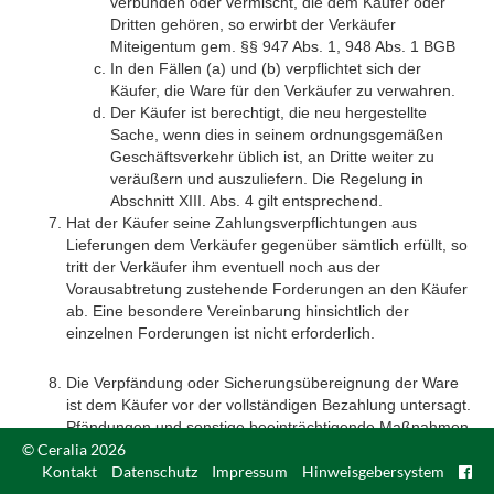
verbunden oder vermischt, die dem Käufer oder
Dritten gehören, so erwirbt der Verkäufer
Miteigentum gem. §§ 947 Abs. 1, 948 Abs. 1 BGB
In den Fällen (a) und (b) verpflichtet sich der
Käufer, die Ware für den Verkäufer zu verwahren.
Der Käufer ist berechtigt, die neu hergestellte
Sache, wenn dies in seinem ordnungsgemäßen
Geschäftsverkehr üblich ist, an Dritte weiter zu
veräußern und auszuliefern. Die Regelung in
Abschnitt XIII. Abs. 4 gilt entsprechend.
Hat der Käufer seine Zahlungsverpflichtungen aus
Lieferungen dem Verkäufer gegenüber sämtlich erfüllt, so
tritt der Verkäufer ihm eventuell noch aus der
Vorausabtretung zustehende Forderungen an den Käufer
ab. Eine besondere Vereinbarung hinsichtlich der
einzelnen Forderungen ist nicht erforderlich.
Die Verpfändung oder Sicherungsübereignung der Ware
ist dem Käufer vor der vollständigen Bezahlung untersagt.
Pfändungen und sonstige beeinträchtigende Maßnahmen
© Ceralia 2026
Dritter auf die unter Eigentumsvorbehalt gelieferte Ware,
Kontakt
die daraus hergestellten Sachen und die abgetretenen
Datenschutz
Impressum
Hinweisgebersystem
Forderungen hat der Käufer dem Verkäufer unverzüglich